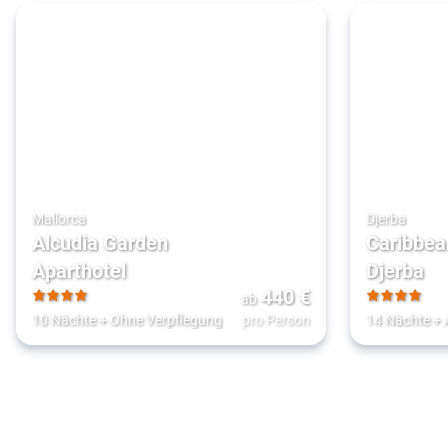
Mallorca
Djerba
Alcudia Garden
Caribbea
Aparthotel
Djerba
440
€
ab
4
4
10 Nächte
+
Ohne Verpflegung
pro Person
14 Nächte
+