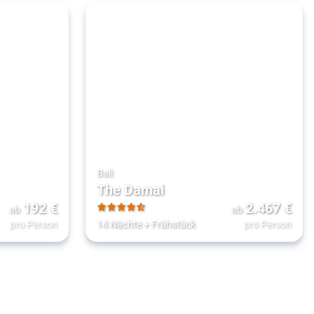
Bali
The Damai
192
€
2.467
€
ab
ab
4.5
pro Person
14 Nächte
+
Frühstück
pro Person