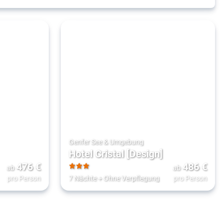
Genfer See & Umgebung
Hotel Cristal [Design]
476
€
486
€
ab
ab
3
pro Person
7 Nächte
+
Ohne Verpflegung
pro Person