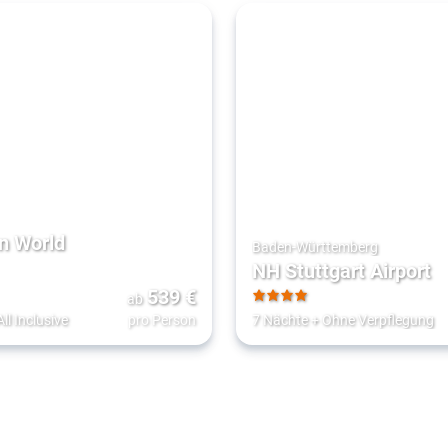
n World
Baden-Württemberg
NH Stuttgart Airport
539
€
ab
4
All Inclusive
pro Person
7 Nächte
+
Ohne Verpflegung