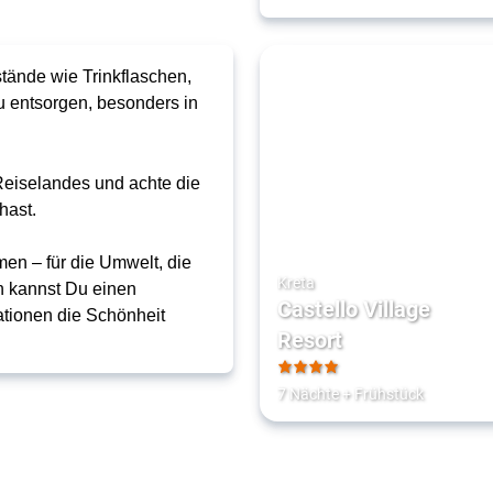
ände wie Trinkflaschen,
zu entsorgen, besonders in
 Reiselandes und achte die
hast.
en – für die Umwelt, die
Kreta
en kannst Du einen
Castello Village
ationen die Schönheit
Resort
4
7 Nächte
+
Frühstück