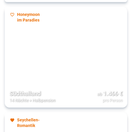
Honeymoon
im Paradies
Südthailand
1.466
€
ab
14 Nächte
+
Halbpension
pro Person
Seychellen-
Romantik