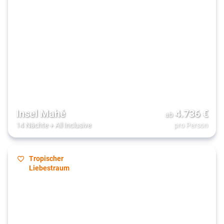
Insel Mahé
4.736
€
ab
14 Nächte
+
All Inclusive
pro Person
Tropischer
Liebestraum