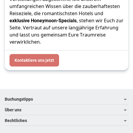
umfangreichen Wissen über die zauberhaftesten
Reiseziele, die romantischsten Hotels und
exklusive Honeymoon-Specials
, stehen wir Euch zur
Seite. Vertraut auf unsere langjährige Erfahrung
und lasst uns gemeinsam Eure Traumreise
verwirklichen.
Kontaktiere uns jetzt
Footer
Footer navigation
Buchungstipps
Über uns
Warum im Reisebüro buchen
Hoteltipps
Rechtliches
Kontakt
Reisewelten
Über uns
Impressum