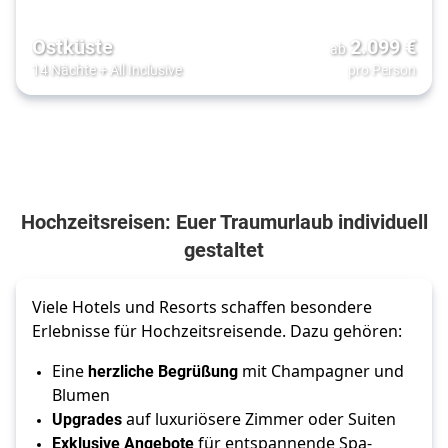
Ostküste
2.099
€
ab
14 Nächte
+
All Inclusive
pro Person
Hochzeitsreisen: Euer Traumurlaub individuell
gestaltet
Viele Hotels und Resorts schaffen besondere 
Erlebnisse für Hochzeitsreisende. Dazu gehören: 
Eine 
herzliche Begrüßung
 mit Champagner und 
Blumen 
Upgrades
 auf luxuriösere Zimmer oder Suiten 
Exklusive Angebote
 für entspannende Spa-