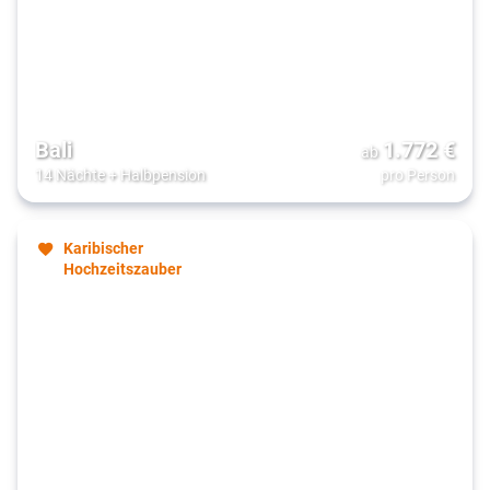
Bali
1.772
€
ab
14 Nächte
+
Halbpension
pro Person
Karibischer
Hochzeitszauber