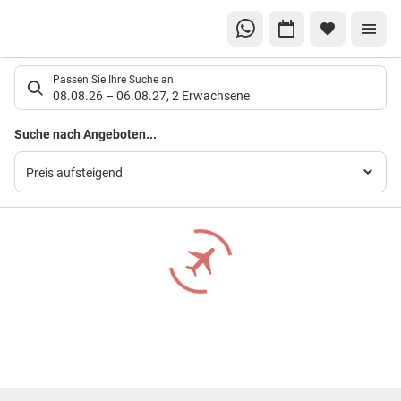
Suchlistenseite
Passen Sie Ihre Suche an
08.08.26
–
06.08.27
,
2 Erwachsene
Suchergebnisse
Suche nach Angeboten...
Preis aufsteigend
Footer