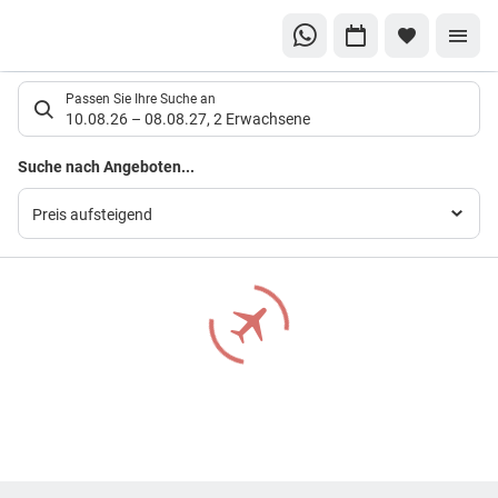
Suchlistenseite
Passen Sie Ihre Suche an
10.08.26
–
08.08.27
,
2 Erwachsene
Suchergebnisse
Suche nach Angeboten...
Preis aufsteigend
Footer