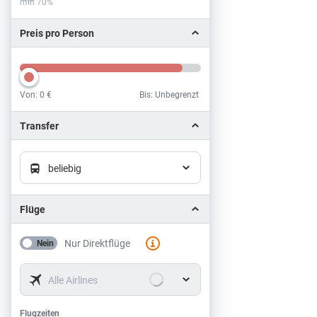
min 70%
Preis pro Person
Von:
0 €
Bis: Unbegrenzt
Preis pro Person
Transfer
beliebig
Flüge
Nur Direktflüge
Nein
Alle Airlines
Flugzeiten
Flugzeiten