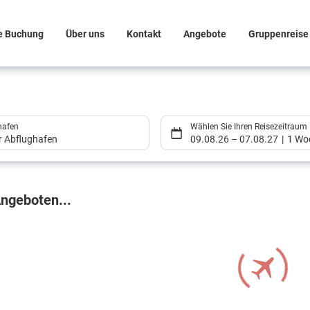
e Buchung
Über uns
Kontakt
Angebote
Gruppenreise 
hafen
Wählen Sie Ihren Reisezeitraum
er Abflughafen
09.08.26
–
07.08.27
1 Wo
gebnisse
ngeboten...