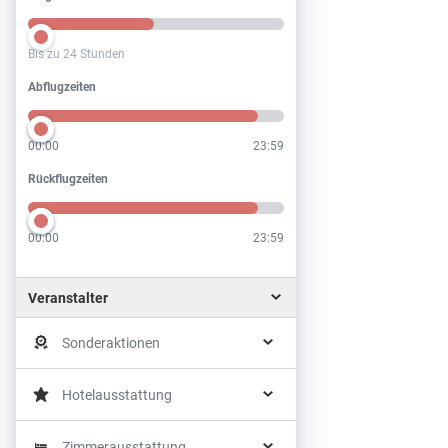
Bis zu 24 Stunden
Abflugzeiten
Abflugzeiten
00:00
23:59
Rückflugzeiten
Rückflugzeiten
00:00
23:59
Veranstalter
Sonderaktionen
Hotelausstattung
Zimmerausstattung