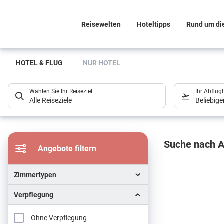
Reisewelten
Hoteltipps
Rund um di
Suchlistenseite
HOTEL & FLUG
NUR HOTEL
Wählen Sie Ihr Reiseziel
Ihr Abflug
Alle Reiseziele
Beliebig
Sucher
Suche nach A
Angebote filtern
Zimmertypen
Verpflegung
Ohne Verpflegung