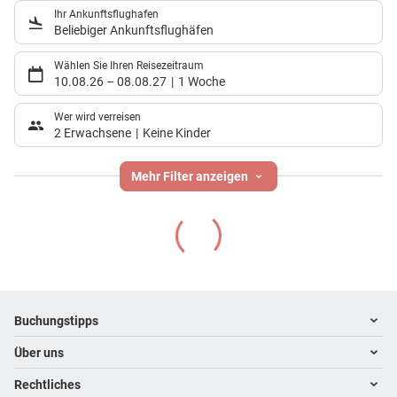
Ihr Ankunftsflughafen
Beliebiger Ankunftsflughäfen
Wählen Sie Ihren Reisezeitraum
10.08.26
–
08.08.27
1 Woche
Wer wird verreisen
2 Erwachsene
Keine Kinder
Mehr Filter anzeigen
Footer
Footer navigation
Buchungstipps
Über uns
Warum im Reisebüro buchen
Hoteltipps
Rechtliches
Kontakt