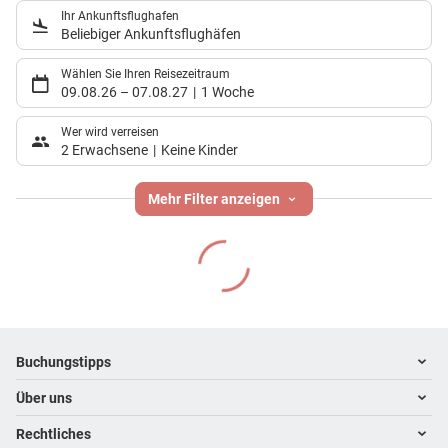
Ihr Ankunftsflughafen
Beliebiger Ankunftsflughäfen
Wählen Sie Ihren Reisezeitraum
09.08.26
–
07.08.27
1 Woche
Wer wird verreisen
2 Erwachsene
Keine Kinder
Mehr Filter anzeigen
Footer
Footer navigation
Buchungstipps
Über uns
Warum im Reisebüro buchen
Hoteltipps
Rechtliches
Kontakt