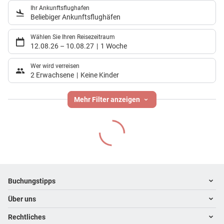
Ihr Ankunftsflughafen
Beliebiger Ankunftsflughäfen
Wählen Sie Ihren Reisezeitraum
12.08.26
–
10.08.27
1 Woche
Wer wird verreisen
2 Erwachsene
Keine Kinder
Mehr Filter anzeigen
Footer
Footer navigation
Buchungstipps
Über uns
Warum im Reisebüro buchen
Hoteltipps
Rechtliches
Kontakt